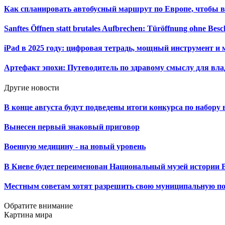
Как спланировать автобусный маршрут по Европе, чтобы в
Sanftes Öffnen statt brutales Aufbrechen: Türöffnung ohne Be
iPad в 2025 году: цифровая тетрадь, мощный инструмент и 
Артефакт эпохи: Путеводитель по здравому смыслу для вла
Другие новости
В конце августа будут подведены итоги конкурса по набор
Вынесен первый знаковый приговор
Военную медицину - на новый уровень
В Киеве будет переименован Национальный музей истории 
Местным советам хотят разрешить свою муниципальную п
Обратите внимание
Картина мира