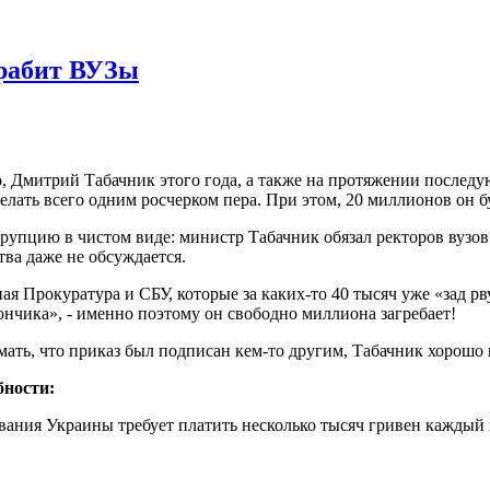
грабит ВУЗы
о, Дмитрий Табачник этого года, а также на протяжении последу
делать всего одним росчерком пера. При этом, 20 миллионов он 
ррупцию в чистом виде: министр Табачник обязал ректоров вузов 
ва даже не обсуждается.
ая Прокуратура и СБУ, которые за каких-то 40 тысяч уже «зад рву
нчика», - именно поэтому он свободно миллиона загребает!
мать, что приказ был подписан кем-то другим, Табачник хорошо по
бности:
ия Украины требует платить несколько тысяч гривен каждый меся