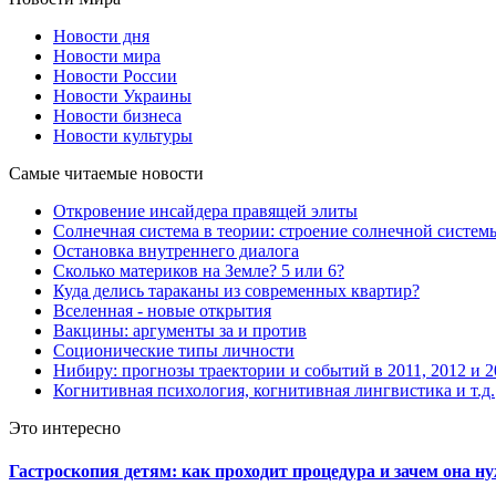
Новости дня
Новости мира
Новости России
Новости Украины
Новости бизнеса
Новости культуры
Самые читаемые новости
Откровение инсайдера правящей элиты
Солнечная система в теории: строение солнечной систем
Остановка внутреннего диалога
Сколько материков на Земле? 5 или 6?
Куда делись тараканы из современных квартир?
Вселенная - новые открытия
Вакцины: аргументы за и против
Соционические типы личности
Нибиру: прогнозы траектории и событий в 2011, 2012 и 2
Когнитивная психология, когнитивная лингвистика и т.д.
Это интересно
Гастроскопия детям: как проходит процедура и зачем она н