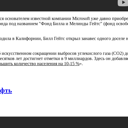
тся основателем известной компании Microsoft уже давно приоб
нда под названием "Фонд Билла и Мелинды Гейтс" (фонд освобо
одила в Калифорнии, Билл Гейтс открыл занавес одного доселе н
искусственном сокращении выбросов углекислого газа (СО2) до н
сятков лет достигнет отметки в 9 миллиардов. Здесь он добавляе
ьшить количество населения на 10-15 %
».
ефть