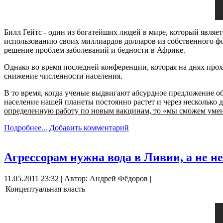
Билл Гейтс - один из богатейших людей в мире, который являе
использованию своих миллиардов долларов из собственного фо
решение проблем заболеваний и бедности в Африке.
Однако во время последней конференции, которая на днях прох
снижение численности населения.
В то время, когда ученые выдвигают абсурдное предложение об 
население нашей планеты постоянно растет и через несколько де
определенную работу по новым вакцинам, то «мы сможем умен
Подробнее...
Добавить комментарий
Агрессорам нужна вода в Ливии, а не н
11.05.2011 23:32 | Автор: Андрей Фёдоров |
Концептуальная власть