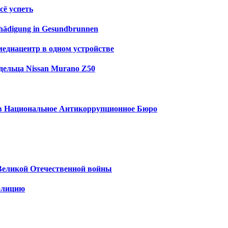
сё успеть
schädigung in Gesundbrunnen
медиацентр в одном устройстве
дельца Nissan Murano Z50
у в Национальное Антикоррупционное Бюро
Великой Отечественной войны
олицию