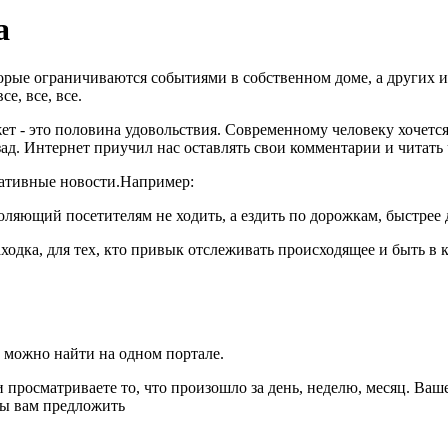
а
орые ограничиваются событиями в собственном доме, а других ин
е, все, все.
т - это половина удовольствия. Современному человеку хочется
азад. Интернет приучил нас оставлять свои комментарии и читат
нативные новости.Например:
яющий посетителям не ходить, а ездить по дорожкам, быстрее 
одка, для тех, кто привык отслеживать происходящее и быть в ку
о можно найти на одном портале.
 просматриваете то, что произошло за день, неделю, месяц. Ваш
ады вам предложить