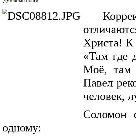
Духовный поиск
Коррекц
отличаю
Христа! К
«Там где 
Моё, там
Павел рек
человек, 
Соломон 
одному: