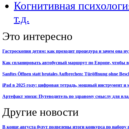
Когнитивная психология
т.д.
Это интересно
Гастроскопия детям: как проходит процедура и зачем она н
Как спланировать автобусный маршрут по Европе, чтобы в
Sanftes Öffnen statt brutales Aufbrechen: Türöffnung ohne Be
iPad в 2025 году: цифровая тетрадь, мощный инструмент и 
Артефакт эпохи: Путеводитель по здравому смыслу для вла
Другие новости
В конце августа будут подведены итоги конкурса по набор