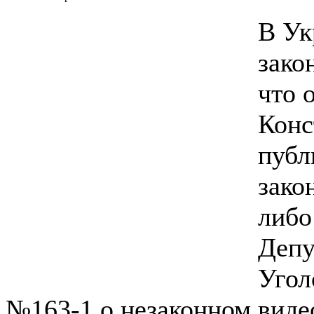
В Ук
зако
что 
Конс
публ
зако
либо
Депу
Угол
№163-1 о незаконном вид