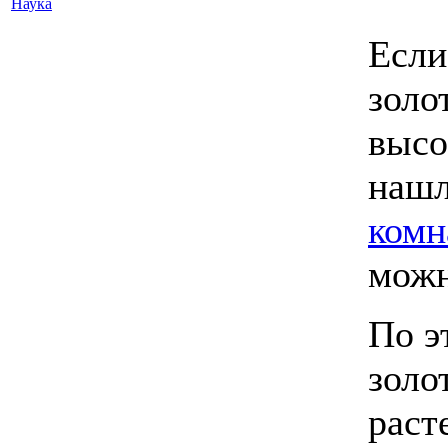
Наука
Если
золо
высо
нашл
комн
можн
По э
золо
раст