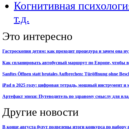
Когнитивная психология
т.д.
Это интересно
Гастроскопия детям: как проходит процедура и зачем она н
Как спланировать автобусный маршрут по Европе, чтобы в
Sanftes Öffnen statt brutales Aufbrechen: Türöffnung ohne Be
iPad в 2025 году: цифровая тетрадь, мощный инструмент и 
Артефакт эпохи: Путеводитель по здравому смыслу для вла
Другие новости
В конце августа будут подведены итоги конкурса по набор