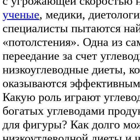
с угрожающей скоростью н
ученые
, медики, диетологи
специалисты пытаются най
«потолстения». Одна из с
переедание за счет углево
низкоуглеводные диеты, ко
оказываются эффективным
Какую роль играют углево
богатых углеводами продук
для фигуры? Как долго мо
низкоутлеводной диеты и ч