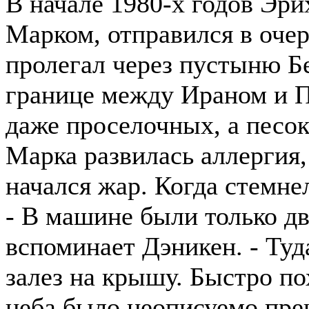
В начале 1980-х годов Эри
Марком, отправился в оч
пролегал через пустыню Б
границе между Ираном и П
даже проселочных, а песок
Марка развилась аллергия,
начался жар. Когда стемне
- В машине были только дв
вспоминает Дэникен. - Туда
залез на крышу. Быстро по
неба было неописуемо пре