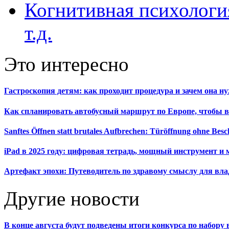
Когнитивная психология
т.д.
Это интересно
Гастроскопия детям: как проходит процедура и зачем она н
Как спланировать автобусный маршрут по Европе, чтобы в
Sanftes Öffnen statt brutales Aufbrechen: Türöffnung ohne Be
iPad в 2025 году: цифровая тетрадь, мощный инструмент и 
Артефакт эпохи: Путеводитель по здравому смыслу для вла
Другие новости
В конце августа будут подведены итоги конкурса по набор