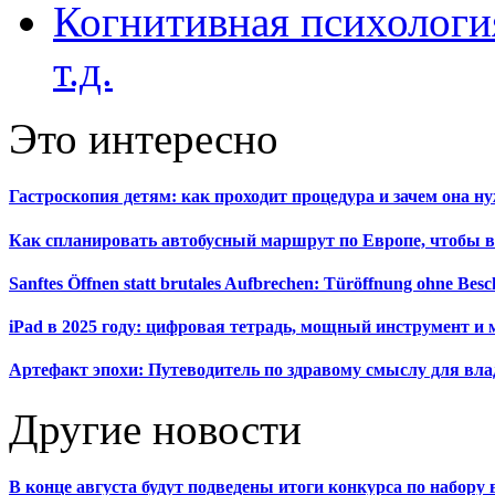
Когнитивная психология
т.д.
Это интересно
Гастроскопия детям: как проходит процедура и зачем она н
Как спланировать автобусный маршрут по Европе, чтобы в
Sanftes Öffnen statt brutales Aufbrechen: Türöffnung ohne Be
iPad в 2025 году: цифровая тетрадь, мощный инструмент и 
Артефакт эпохи: Путеводитель по здравому смыслу для вла
Другие новости
В конце августа будут подведены итоги конкурса по набор