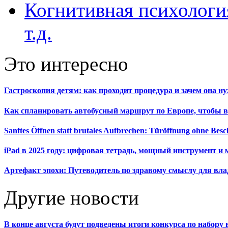
Когнитивная психология
т.д.
Это интересно
Гастроскопия детям: как проходит процедура и зачем она н
Как спланировать автобусный маршрут по Европе, чтобы в
Sanftes Öffnen statt brutales Aufbrechen: Türöffnung ohne Be
iPad в 2025 году: цифровая тетрадь, мощный инструмент и 
Артефакт эпохи: Путеводитель по здравому смыслу для вла
Другие новости
В конце августа будут подведены итоги конкурса по набор