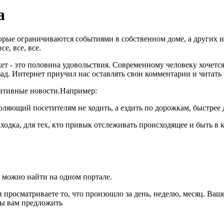
а
орые ограничиваются событиями в собственном доме, а других ин
е, все, все.
т - это половина удовольствия. Современному человеку хочется
азад. Интернет приучил нас оставлять свои комментарии и читат
нативные новости.Например:
яющий посетителям не ходить, а ездить по дорожкам, быстрее 
одка, для тех, кто привык отслеживать происходящее и быть в ку
о можно найти на одном портале.
 просматриваете то, что произошло за день, неделю, месяц. Ваш
ады вам предложить