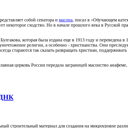
редставляет собой сенатора и
масона
, писал в «Обучающем кате
ет некоторое сходство. Но в начале прошлого века в Русской п
 Булгакова, которая была издана еще в 1913 году и переведена в
 уничтожение религии, а особенно - христианства. Они преследу
сегда стараются так сказать развращать христиан, поддерживат
славная церковь России передала заграницей масонство анафеме
 ДНК
ьный строительный материал для создания на микроуровне разл