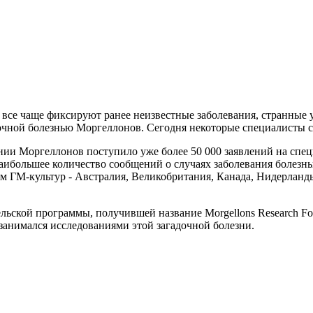
 все чаще фиксируют ранее неизвестные заболевания, странные 
дочной болезнью Моргеллонов. Сегодня некоторые специалисты с
ии Моргеллонов поступило уже более 50 000 заявлений на специ
аибольшее количество сообщений о случаях заболевания болезнь
 ГМ-культур - Австралия, Великобритания, Канада, Нидерланды
льской программы, получившей название Morgellons Research Fo
занимался исследованиями этой загадочной болезни.