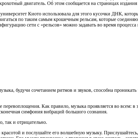
крохотный двигатель. Об этом сообщается на страницах издания «
университет Киото использовала для этого кусочки ДНК, котор
вигаться по таким самым крошечным рельсам, которые соединя
конфигурацию сети с «рельсов» можно задавать во время процесс
зыка, будучи сочетанием ритмов и звуков, способна проникать 
перевоплощения. Как правило, музыка проявляется во всем: в за
есконечная симфония вибраций большого сознания.
, так и отрицательно.
о красотой и послушайте его волшебную музыку. Прислушайтесь,