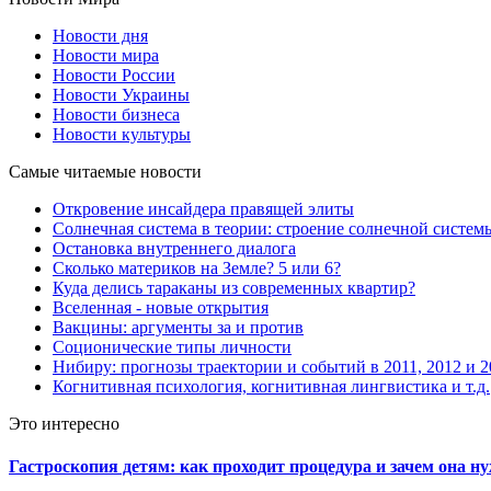
Новости дня
Новости мира
Новости России
Новости Украины
Новости бизнеса
Новости культуры
Самые читаемые новости
Откровение инсайдера правящей элиты
Солнечная система в теории: строение солнечной систем
Остановка внутреннего диалога
Сколько материков на Земле? 5 или 6?
Куда делись тараканы из современных квартир?
Вселенная - новые открытия
Вакцины: аргументы за и против
Соционические типы личности
Нибиру: прогнозы траектории и событий в 2011, 2012 и 2
Когнитивная психология, когнитивная лингвистика и т.д.
Это интересно
Гастроскопия детям: как проходит процедура и зачем она н