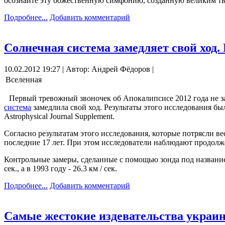
осознайте эту божественную симфонию, созданную великим тво
Подробнее...
Добавить комментарий
Солнечная система замедляет свой ход
10.02.2012 19:27 | Автор: Андрей Фёдоров |
Вселенная
Первый тревожный звоночек об Апокалипсисе 2012 года не за
система
замедлила свой ход. Результаты этого исследования б
Astrophysical Journal Supplement.
Согласно результатам этого исследования, которые потрясли в
последние 17 лет. При этом исследователи наблюдают продолже
Контрольные замеры, сделанные с помощью зонда под названием
сек., а в 1993 году - 26.3 км / сек.
Подробнее...
Добавить комментарий
Самые жестокие издевательства украи