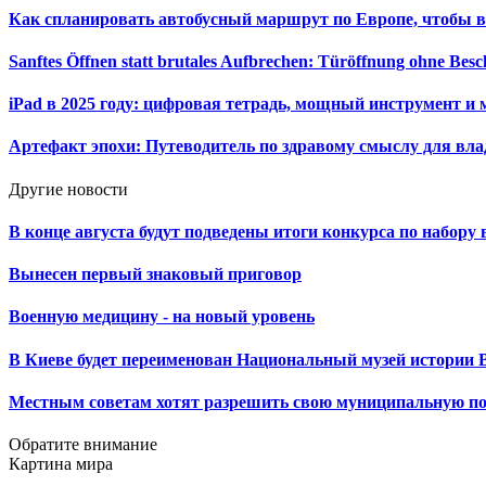
Как спланировать автобусный маршрут по Европе, чтобы в
Sanftes Öffnen statt brutales Aufbrechen: Türöffnung ohne Be
iPad в 2025 году: цифровая тетрадь, мощный инструмент и 
Артефакт эпохи: Путеводитель по здравому смыслу для вла
Другие новости
В конце августа будут подведены итоги конкурса по набор
Вынесен первый знаковый приговор
Военную медицину - на новый уровень
В Киеве будет переименован Национальный музей истории 
Местным советам хотят разрешить свою муниципальную п
Обратите внимание
Картина мира