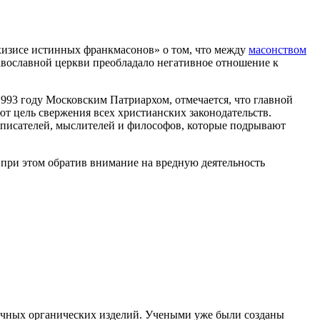
хизисе истинных франкмасонов» о том, что между
масонством
равославной церкви преобладало негативное отношение к
 1993 году Московским Патриархом, отмечается, что главной
ют цель свержения всех христианских законодательств.
ь писателей, мыслителей и философов, которые подрывают
, при этом обратив внимание на вредную деятельность
ичных органических изделий. Учеными уже были созданы