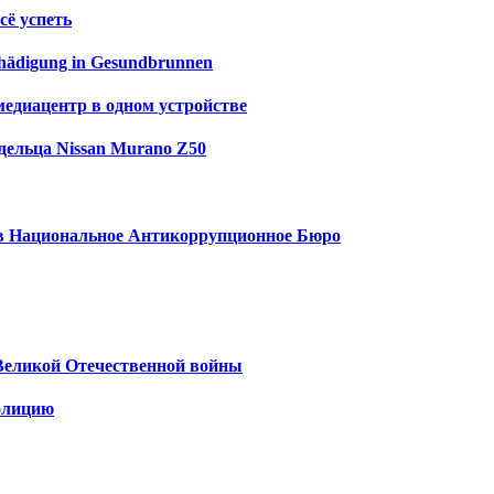
сё успеть
schädigung in Gesundbrunnen
медиацентр в одном устройстве
дельца Nissan Murano Z50
у в Национальное Антикоррупционное Бюро
Великой Отечественной войны
олицию