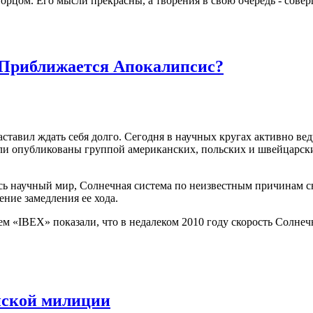
рцом. Его мысли прекрасны, а творения в свою очередь - сове
. Приближается Апокалипсис?
ставил ждать себя долго. Сегодня в научных кругах активно ве
ыли опубликованы группой американских, польских и швейцарск
есь научный мир, Солнечная система по неизвестным причинам сн
ние замедления ее хода.
 «IBEX» показали, что в недалеком 2010 году скорость Солнечн
нской милиции